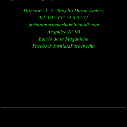
Director: L. C. Rogelio Duran Ambriz
Videos
Tel: 045 452 52 6 52 71
jurhiatapurhepecha@hotmail.com
Martin Salgado Artesano De Mascaras
Acapulco N° 90
Barrio de la Magdalena
Juan Valencia Villalobos Artesano de Maque
Facebock JurhiataPurhepecha
Jurhiata Purhepecha Grupo de Danza