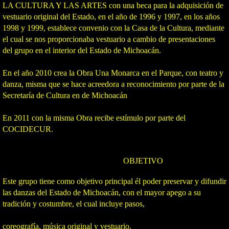
LA CULTURA Y LAS ARTES con una beca para la adquisición de
vestuario original del Estado, en el año de 1996 y 1997, en los años
Reina De Los Joaquiniquiles
1998 y 1999, establece convenio con la Casa de la Cultura, mediante
el cual se nos proporcionaba vestuario a cambio de presentaciones
Las Guares
del grupo en el interior del Estado de Michoacán.
Los Viejitos
En el año 2010 crea la Obra Una Monarca en el Parque, con teatro y
danza, misma que se hace acreedora a reconocimiento por parte de la
Los Negritos
Secretaría de Cultura en de Michoacán
En 2011 con la misma Obra recibe estímulo por parte del
Los Niños Bailadores
COCIDECUR.
El Recorrido
OBJETIVO
El Huinumu y Portada
Este grupo tiene como objetivo principal él poder preservar y difundir
las danzas del Estado de Michoacán, con el mayor apego a su
Fotos Viejitas
tradición y costumbre, el cual incluye pasos,
Informacion
coreografía, música original y vestuario.