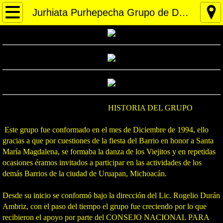
Inicio
Jurhiata Purhepecha Grupo de Danza
Maria Magdalena
San Nicolas Tolentino
San Isidro Labrador
HISTORIA DEL GRUPO
La Capilla
Este grupo fue conformado en el mes de Diciembre de 1994, ello
RIP
gracias a que por cuestiones de la fiesta del Barrio en honor a Santa
María Magdalena, se formaba la danza de los Viejitos y en repetidas
ocasiones éramos invitados a participar en las actividades de los
La Fiesta
demás Barrios de la ciudad de Uruapan, Michoacán.
La Octava
Desde su inicio se conformó bajo la dirección del Lic. Rogelio Durán
Ambriz, con el paso del tiempo el grupo fue creciendo por lo que
Los Hortelanos
recibieron el apoyo por parte del CONSEJO NACIONAL PARA